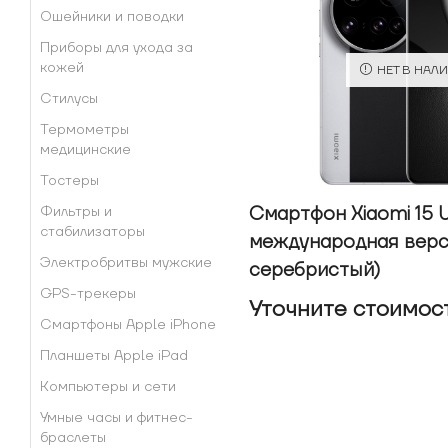
Ошейники и поводки
Приборы для ухода за
кожей
НЕТ В НАЛ
Стилусы
Термометры
медицинские
Тостеры
Смартфон Xiaomi 15 U
Фильтры и
стабилизаторы
международная верс
Электробритвы мужские
серебристый)
GPS-трекеры
Уточнитe стоимос
Смартфоны Apple iPhone
Планшеты Apple iPad
Компьютеры и сети
Умные часы и фитнес-
браслеты