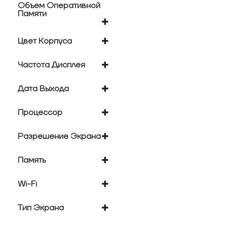
Объем Оперативной
Памяти
16384 Мб
Цвет Корпуса
белый
Частота Дисплея
серебристый, черный
черный
120 Гц
Дата Выхода
2025 год
Процессор
Qualcomm Snapdragon
8 Elite
Разрешение Экрана
1440x3200
Память
1024 Гб
Wi-Fi
512 Гб
есть
Тип Экрана
AMOLED