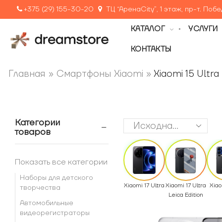
+375 (29) 155-30-20
ТЦ “АренаCity”, 1 этаж, пр-т. Поб
КАТАЛОГ
УСЛУГИ
КОНТАКТЫ
Главная
»
Смартфоны Xiaomi
»
Xiaomi 15 Ultra
Категории
товаров
Показать все категории
Наборы для детского
Xiaomi 17 Ultra
Xiaomi 17 Ultra
Xiao
творчества
Leica Edition
Автомобильные
видеорегистраторы