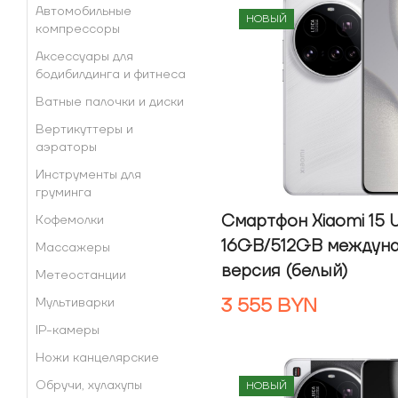
Автомобильные
НОВЫЙ
компрессоры
Аксессуары для
бодибилдинга и фитнеса
Ватные палочки и диски
Вертикуттеры и
аэраторы
Инструменты для
груминга
Смартфон Xiaomi 15 U
Кофемолки
16GB/512GB междун
Массажеры
версия (белый)
Метеостанции
3 555
BYN
Мультиварки
IP-камеры
Ножи канцелярские
Обручи, хулахупы
НОВЫЙ