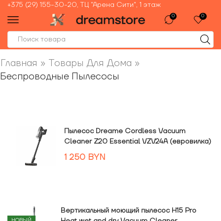
+375 (29) 155-30-20, ТЦ "Арена Сити", 1 этаж
0
0
Главная
»
Товары Для Дома
»
Беспроводные Пылесосы
Пылесос Dreame Cordless Vacuum
Cleaner Z20 Essential VZV24A (евровилка)
1 250
BYN
Вертикальный моющий пылесос H15 Pro
НОВЫЙ