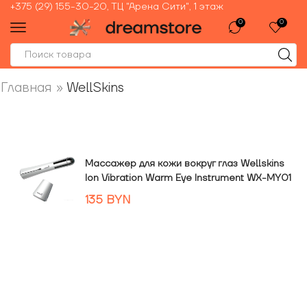
+375 (29) 155-30-20, ТЦ "Арена Сити", 1 этаж
0
0
Главная
»
WellSkins
Массажер для кожи вокруг глаз Wellskins
Ion Vibration Warm Eye Instrument WX-MY01
135
BYN