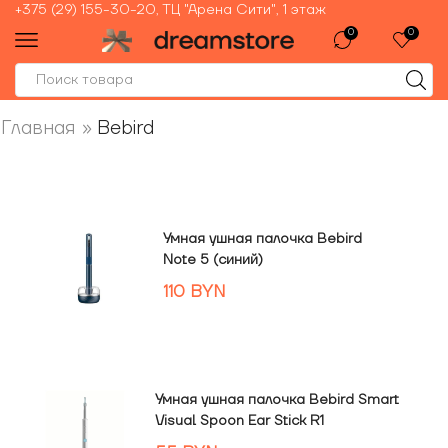
+375 (29) 155-30-20, ТЦ "Арена Сити", 1 этаж
0
0
Главная
»
Bebird
Умная ушная палочка Bebird
Note 5 (синий)
110
BYN
Умная ушная палочка Bebird Smart
Visual Spoon Ear Stick R1