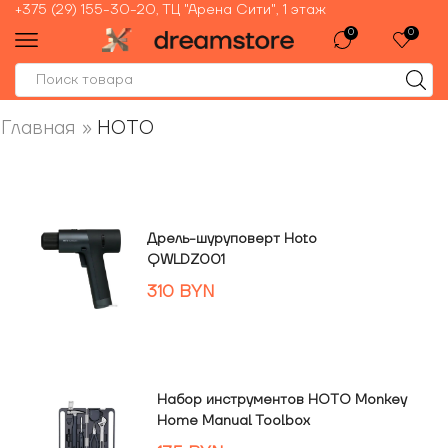
+375 (29) 155-30-20, ТЦ "Арена Сити", 1 этаж
0
0
Главная
»
HOTO
Дрель-шуруповерт Hoto
QWLDZ001
310
BYN
Набор инструментов HOTO Monkey
Home Manual Toolbox