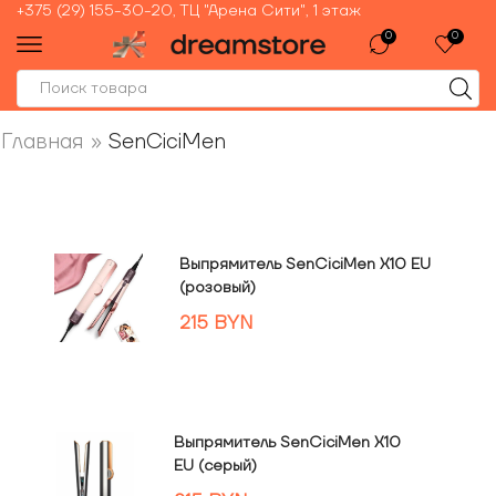
+375 (29) 155-30-20, ТЦ "Арена Сити", 1 этаж
0
0
Главная
»
SenCiciMen
Выпрямитель SenCiciMen X10 EU
(розовый)
215
BYN
Выпрямитель SenCiciMen X10
EU (серый)