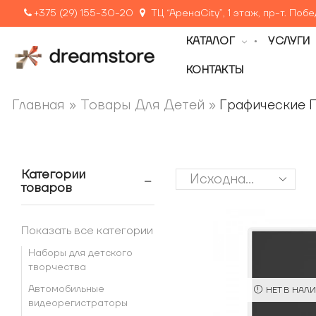
+375 (29) 155-30-20
ТЦ “АренаCity”, 1 этаж, пр-т. Поб
КАТАЛОГ
УСЛУГИ
КОНТАКТЫ
Главная
»
Товары Для Детей
»
Графические 
Категории
товаров
Показать все категории
Наборы для детского
творчества
Автомобильные
НЕТ В НАЛ
видеорегистраторы