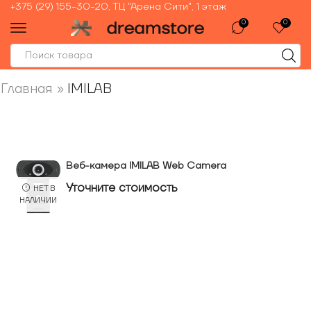
+375 (29) 155-30-20, ТЦ "Арена Сити", 1 этаж
0
0
Главная
»
IMILAB
Веб-камера IMILAB Web Camera
Уточнитe стоимость
НЕТ В
НАЛИЧИИ