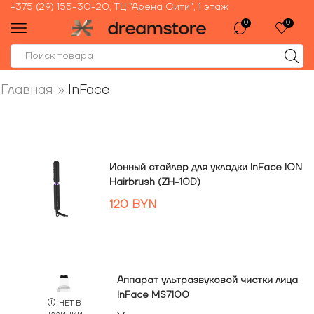
+375 (29) 155-30-20, ТЦ "Арена Сити", 1 этаж
0
0
Главная
»
InFace
Ионный стайлер для укладки InFace ION
Hairbrush (ZH-10D)
120
BYN
Аппарат ультразвуковой чистки лица
InFace MS7100
НЕТ В