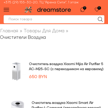
+375 (29) 155-30-20, ТЦ "Арена Сити", 1 этаж
0
0
Главная
»
Товары Для Дома
»
Очистители Воздуха
Очиститель воздуха Xiaomi Mijia Air Purifier 5
AC-M25-SC (с переходником на евровилку)
650
BYN
Очиститель воздуха Xiaomi Smart Air