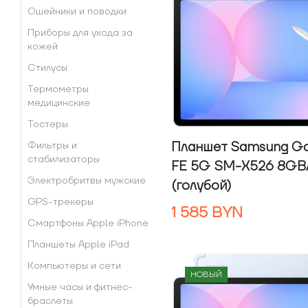
Ошейники и поводки
Приборы для ухода за
кожей
Стилусы
Термометры
медицинские
Тостеры
Планшет Samsung Ga
Фильтры и
стабилизаторы
FE 5G SM-X526 8GB
Электробритвы мужские
(голубой)
GPS-трекеры
1 585
BYN
Смартфоны Apple iPhone
Планшеты Apple iPad
Компьютеры и сети
НОВЫЙ
Умные часы и фитнес-
браслеты