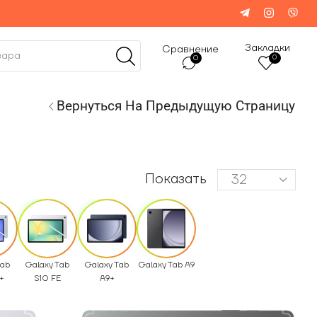
Закладки
Сравнение
0
0
Вернуться На Предыдущую Страницу
Показать
Tab
Galaxy Tab
Galaxy Tab
Galaxy Tab A9
+
S10 FE
A9+