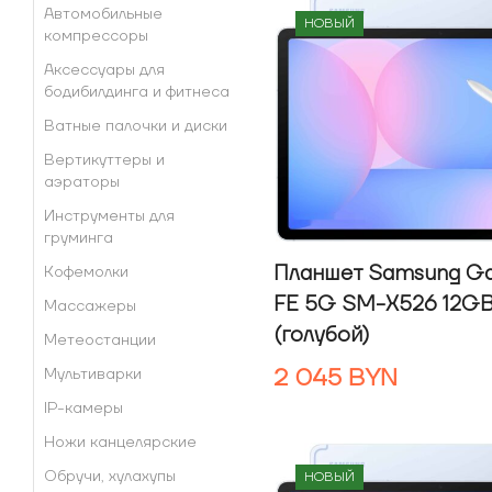
Автомобильные
НОВЫЙ
компрессоры
Аксессуары для
бодибилдинга и фитнеса
Ватные палочки и диски
Вертикуттеры и
аэраторы
Инструменты для
груминга
Планшет Samsung Ga
Кофемолки
FE 5G SM-X526 12G
Массажеры
(голубой)
Метеостанции
2 045
BYN
Мультиварки
IP-камеры
Ножи канцелярские
Обручи, хулахупы
НОВЫЙ