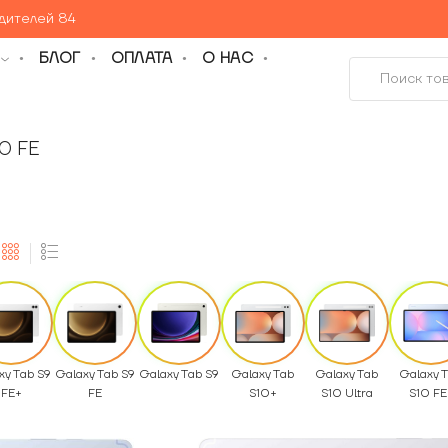
едителей 84
БЛОГ
ОПЛАТА
О НАС
10 FE
xy Tab S9
Galaxy Tab S9
Galaxy Tab S9
Galaxy Tab
Galaxy Tab
Galaxy 
FE+
FE
S10+
S10 Ultra
S10 FE