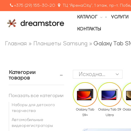
+375 (29) 155-30-20
ТЦ “АренаCity”, 1 этаж, пр-т. Поб
КАТАЛОГ
УСЛУГИ
КОНТАКТЫ
Главная
»
Планшеты Samsung
»
Galaxy Tab S
Категории
товаров
Показать все категории
Наборы для детского
Galaxy Tab
Galaxy Tab S9
Gala
творчества
S9+
Ultra
Автомобильные
видеорегистраторы