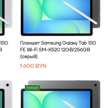
 S10
Планшет Samsung Galaxy Tab S10
B
FE Wi-Fi SM-X520 12GB/256GB
(серый)
1 600
BYN
НОВЫЙ