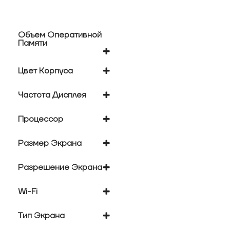
Объем Оперативной
Памяти
12 Гб
Цвет Корпуса
8 Гб
голубой
Частота Дисплея
серебристый
серый
90 Гц
Процессор
Exynos 1580?
Размер Экрана
10.9 "
Разрешение Экрана
2304х1440
Wi-Fi
есть
Тип Экрана
глянцевый