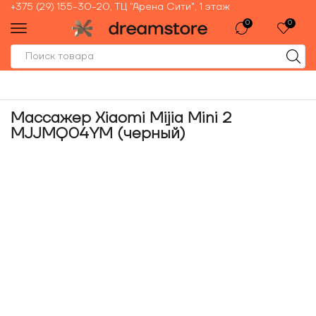
+375 (29) 155-30-20, ТЦ "Арена Сити", 1 этаж
0
0
Массажер Xiaomi Mijia Mini 2
MJJMQ04YM (черный)