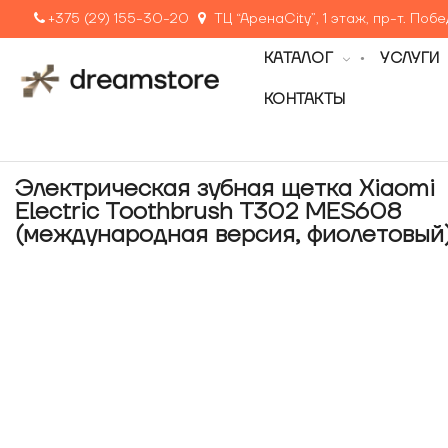
+375 (29) 155-30-20
ТЦ “АренаCity”, 1 этаж, пр-т. Поб
КАТАЛОГ
УСЛУГИ
КОНТАКТЫ
Электрическая зубная щетка Xiaomi
Electric Toothbrush T302 MES608
(международная версия, фиолетовый