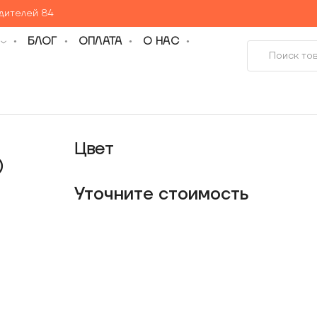
едителей 84
БЛОГ
ОПЛАТА
О НАС
Цвет
)
Уточнитe стоимость