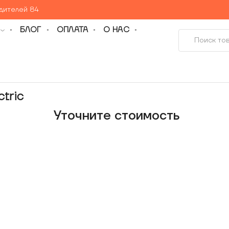
едителей 84
БЛОГ
ОПЛАТА
О НАС
tric
Уточнитe стоимость