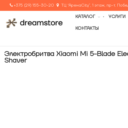
+375 (29) 155-30-20
ТЦ “АренаCity”, 1 этаж, пр-т. Поб
КАТАЛОГ
УСЛУГИ
КОНТАКТЫ
Электробритва Xiaomi Mi 5-Blade Elec
Shaver