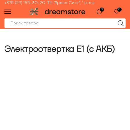
+375 (29) 155-30-20, ТЦ "Арена Сити", 1 этаж
0
0
Электроотвертка E1 (с АКБ)