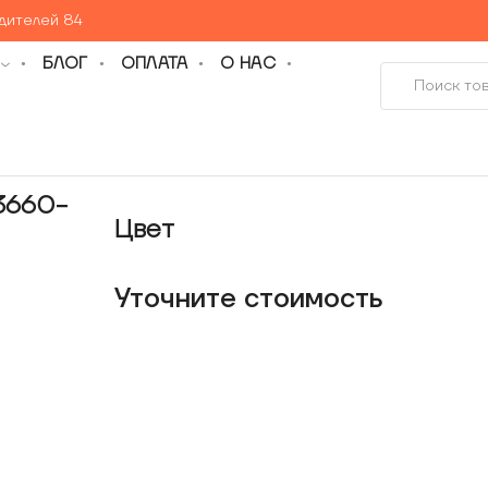
едителей 84
БЛОГ
ОПЛАТА
О НАС
3660-
Цвет
Уточнитe стоимость