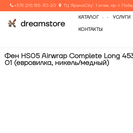
+375 (29) 155-30-20
ТЦ “АренаCity”, 1 этаж, пр-т. Поб
КАТАЛОГ
УСЛУГИ
КОНТАКТЫ
Фен HS05 Airwrap Complete Long 45
01 (евровилка, никель/медный)