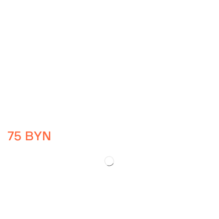
75
BYN