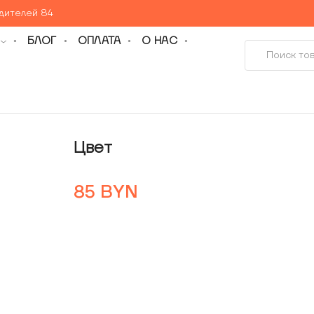
едителей 84
БЛОГ
ОПЛАТА
О НАС
Цвет
85
BYN