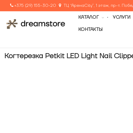
+375 (29) 155-30-20
ТЦ “АренаCity”, 1 этаж, пр-т. Поб
КАТАЛОГ
УСЛУГИ
КОНТАКТЫ
Когтерезка Petkit LED Light Nail Clipp