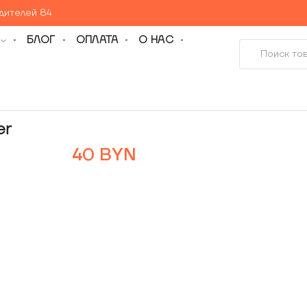
едителей 84
БЛОГ
ОПЛАТА
О НАС
er
40
BYN