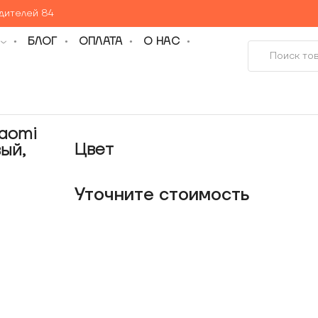
едителей 84
БЛОГ
ОПЛАТА
О НАС
iaomi
Цвет
ый,
Уточнитe стоимость