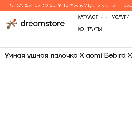
+375 (29) 155-30-20
ТЦ “АренаCity”, 1 этаж, пр-т. Поб
КАТАЛОГ
УСЛУГИ
КОНТАКТЫ
Умная ушная палочка Xiaomi Bebird X