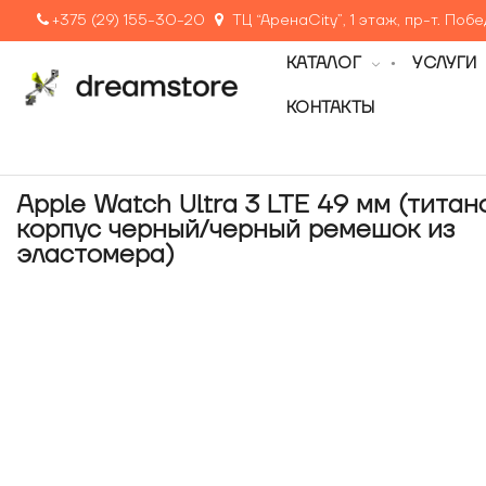
+375 (29) 155-30-20
ТЦ “АренаCity”, 1 этаж, пр-т. Поб
КАТАЛОГ
УСЛУГИ
КОНТАКТЫ
Apple Watch Ultra 3 LTE 49 мм (тита
корпус черный/черный ремешок из
эластомера)