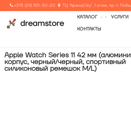
+375 (29) 155-30-20
ТЦ “АренаCity”, 1 этаж, пр-т. Поб
КАТАЛОГ
УСЛУГИ
КОНТАКТЫ
Apple Watch Series 11 42 мм (алюмин
корпус, черный/черный, спортивный
силиконовый ремешок M/L)