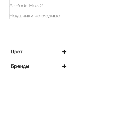
AirPods Max 2
Наушники накладные
Цвет
золотистый
Бренды
оранжевый
синий
Apple
темно-серый
фиолетовый