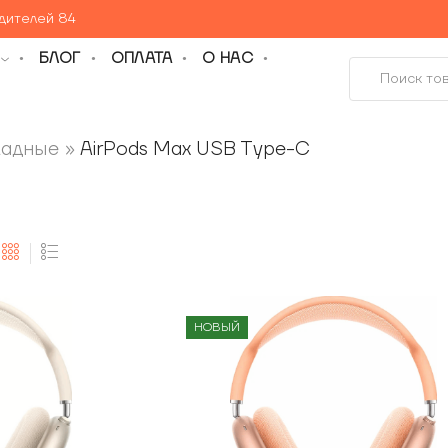
едителей 84
БЛОГ
ОПЛАТА
О НАС
ладные
»
AirPods Max USB Type-C
НОВЫЙ