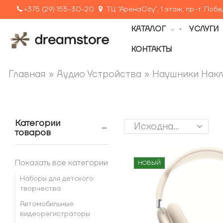
+375 (29) 155-30-20
ТЦ “АренаCity”, 1 этаж, пр-т. Поб
КАТАЛОГ
УСЛУГИ
КОНТАКТЫ
Главная
»
Аудио Устройства
»
Наушники Нак
Категории
товаров
Показать все категории
НОВЫЙ
Наборы для детского
творчества
Автомобильные
видеорегистраторы