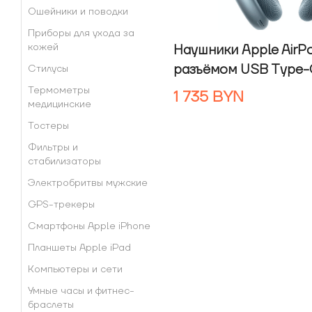
Ошейники и поводки
Приборы для ухода за
кожей
Наушники Apple AirP
разъёмом USB Type-C
Стилусы
Термометры
1 735
BYN
медицинские
Тостеры
Фильтры и
стабилизаторы
Электробритвы мужские
GPS-трекеры
Смартфоны Apple iPhone
Планшеты Apple iPad
Компьютеры и сети
Умные часы и фитнес-
браслеты