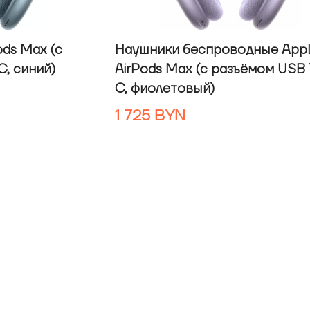
ods Max (с
Наушники беспроводные App
, синий)
AirPods Max (с разъёмом USB
C, фиолетовый)
1 725
BYN