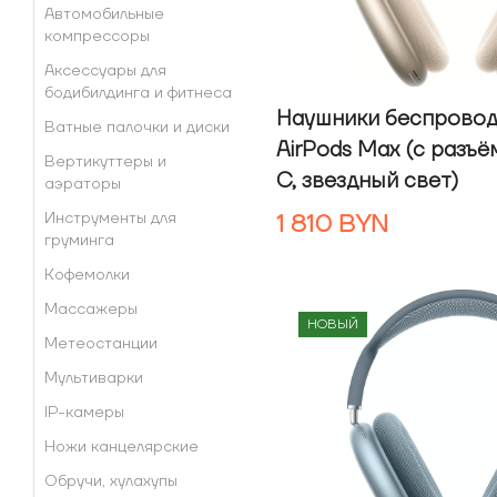
Автомобильные
компрессоры
Аксессуары для
бодибилдинга и фитнеса
Наушники беспровод
Ватные палочки и диски
AirPods Max (с разъ
Вертикуттеры и
C, звездный свет)
аэраторы
1 810
BYN
Инструменты для
груминга
Кофемолки
Массажеры
НОВЫЙ
Метеостанции
Мультиварки
IP-камеры
Ножи канцелярские
Обручи, хулахупы