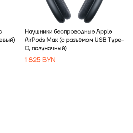
с
Наушники беспроводные Apple
евый)
AirPods Max (с разъёмом USB Type-
C, полуночный)
1 825
BYN