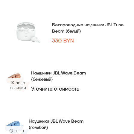
Беспроводные наушники JBL Tune
Beam (белый)
330
BYN
Наушники JBL Wave Beam
(бежевый)
НЕТ В
Уточнитe стоимость
НАЛИЧИИ
Наушники JBL Wave Beam
(голубой)
НЕТ В