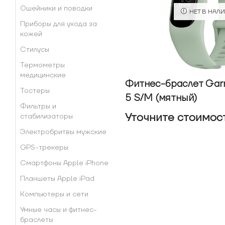
Ошейники и поводки
НЕТ В НАЛ
Приборы для ухода за
кожей
Стилусы
Термометры
медицинские
Фитнес-браслет Garm
Тостеры
5 S/M (мятный)
Фильтры и
Уточнитe стоимос
стабилизаторы
Электробритвы мужские
GPS-трекеры
Смартфоны Apple iPhone
Планшеты Apple iPad
Компьютеры и сети
Умные часы и фитнес-
браслеты