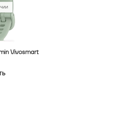
ИЧИИ
in Vivosmart
ть