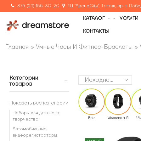
+375 (29) 155-30-20
ТЦ “АренаCity”, 1 этаж, пр-т. Поб
КАТАЛОГ
УСЛУГИ
КОНТАКТЫ
Главная
»
Умные Часы И Фитнес-Браслеты
»
Категории
товаров
Показать все категории
Наборы для детского
Epix
Vivosmart 5
Vi
творчества
Автомобильные
видеорегистраторы