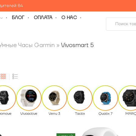
едителей 84
БЛОГ
ОПЛАТА
О НАС
Умные Часы Garmin
»
Vivosmart 5
vomove
Vivoactive
Venu 3
Tactix
Quatix 7
MAR