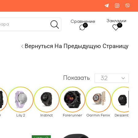
Закладки
Сравнение
0
0
Вернуться На Предыдущую Страницу
Показать
Q
Lily 2
Instinct
Forerunner
Garmin Fenix
Descent G1