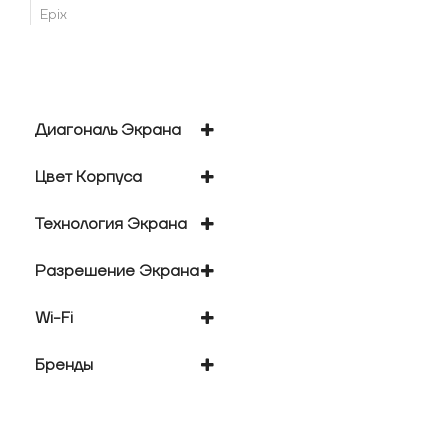
Epix
Диагональ Экрана
0.73 "
Цвет Корпуса
0.84 "
черный
Технология Экрана
AMOLED
Разрешение Экрана
OLED
80x160
Wi-Fi
88x154
нет
Бренды
Garmin