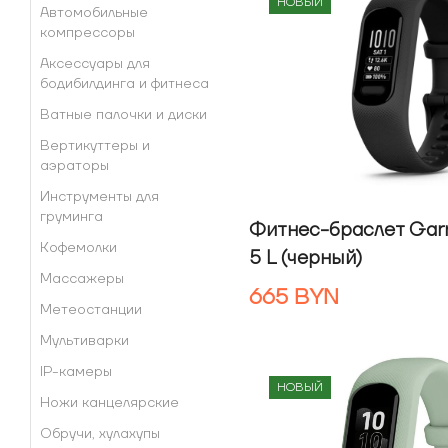
НОВЫЙ
Автомобильные
компрессоры
Аксессуары для
бодибилдинга и фитнеса
Ватные палочки и диски
Вертикуттеры и
аэраторы
Инструменты для
груминга
Фитнес-браслет Garm
Кофемолки
5 L (черный)
Массажеры
665
BYN
Метеостанции
Мультиварки
IP-камеры
НОВЫЙ
Ножи канцелярские
Обручи, хулахупы