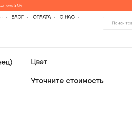
едителей 84
БЛОГ
ОПЛАТА
О НАС
Цвет
нец)
Уточнитe стоимость