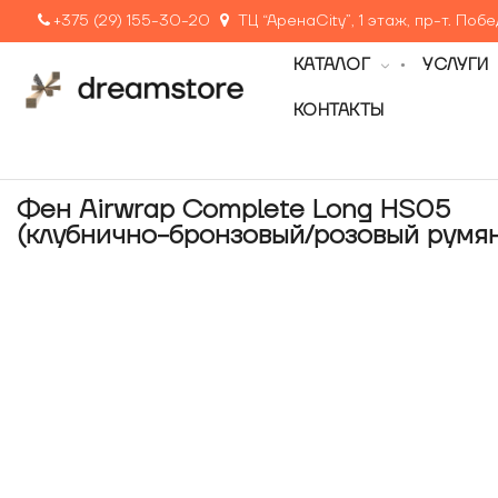
+375 (29) 155-30-20
ТЦ “АренаCity”, 1 этаж, пр-т. Поб
КАТАЛОГ
УСЛУГИ
КОНТАКТЫ
Фен Airwrap Complete Long HS05
(клубнично-бронзовый/розовый румя