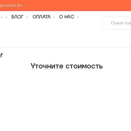
едителей 84
БЛОГ
ОПЛАТА
О НАС
r
Уточнитe стоимость