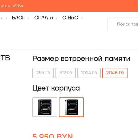
едителей 84
БЛОГ
ОПЛАТА
О НАС
2TB
Размер встроенной памяти
256 Гб
512 Гб
1024 Гб
2048 Гб
Цвет корпуса
5 950
BYN