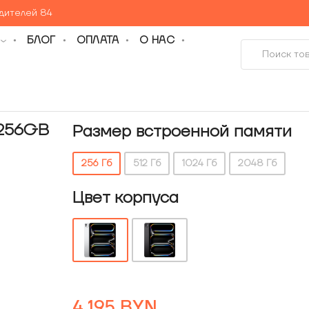
едителей 84
БЛОГ
ОПЛАТА
О НАС
 256GB
Размер встроенной памяти
256 Гб
512 Гб
1024 Гб
2048 Гб
Цвет корпуса
4 195
BYN