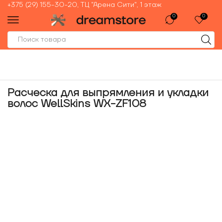
+375 (29) 155-30-20, ТЦ "Арена Сити", 1 этаж
0
0
Расческа для выпрямления и укладки
волос WellSkins WX-ZF108