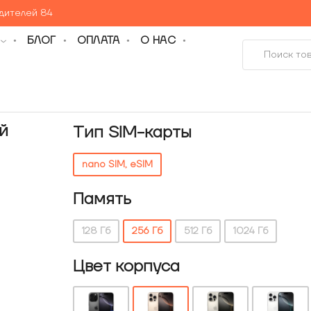
едителей 84
БЛОГ
ОПЛАТА
О НАС
й
Тип SIM-карты
nano SIM, eSIM
Память
128 Гб
256 Гб
512 Гб
1024 Гб
Цвет корпуса