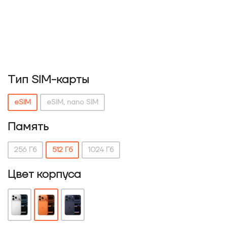
Тип SIM-карты
eSIM
eSIM, nano SIM
Память
256 Гб
512 Гб
1024 Гб
Цвет корпуса