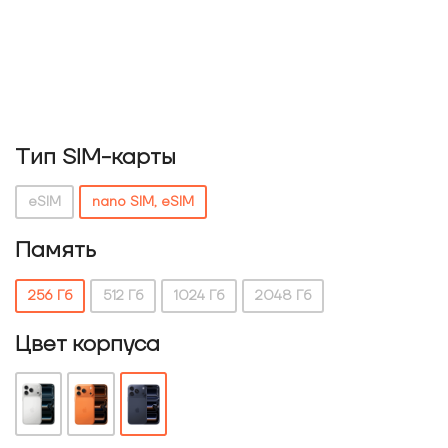
Тип SIM-карты
eSIM
nano SIM, eSIM
Память
256 Гб
512 Гб
1024 Гб
2048 Гб
Цвет корпуса