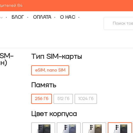
едителей 84
БЛОГ
ОПЛАТА
О НАС
 SM-
Тип SIM-карты
н)
eSIM, nano SIM
Память
256 Гб
512 Гб
1024 Гб
Цвет корпуса