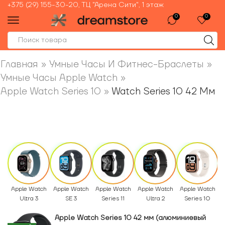
+375 (29) 155-30-20, ТЦ "Арена Сити", 1 этаж
0
0
Главная
»
Умные Часы И Фитнес-Браслеты
»
Умные Часы Apple Watch
»
Apple Watch Series 10
»
Watch Series 10 42 Мм
Apple Watch
Apple Watch
Apple Watch
Apple Watch
Apple Watch
A
Ultra 3
SE 3
Series 11
Ultra 2
Series 10
Apple Watch Series 10 42 мм (алюминиевый