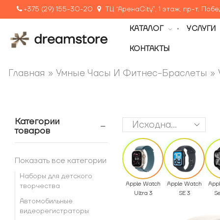
+375 (29) 155-30-20
ТЦ “АренаCity”, 1 этаж, пр-т. Поб
КАТАЛОГ
УСЛУГИ
КОНТАКТЫ
Главная
»
Умные Часы И Фитнес-Браслеты
»
Категории
товаров
Показать все категории
Наборы для детского
Apple Watch
Apple Watch
App
творчества
Ultra 3
SE 3
Se
Автомобильные
видеорегистраторы