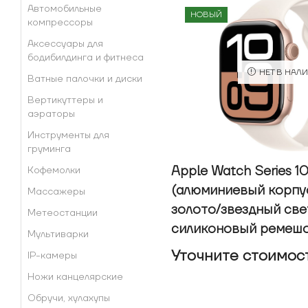
Автомобильные
НОВЫЙ
компрессоры
Аксессуары для
бодибилдинга и фитнеса
НЕТ В НАЛ
Ватные палочки и диски
Вертикуттеры и
аэраторы
Инструменты для
груминга
Apple Watch Series 1
Кофемолки
(алюминиевый корпу
Массажеры
золото/звездный св
Метеостанции
силиконовый ремешо
Мультиварки
Уточнитe стоимос
IP-камеры
Ножи канцелярские
Обручи, хулахупы