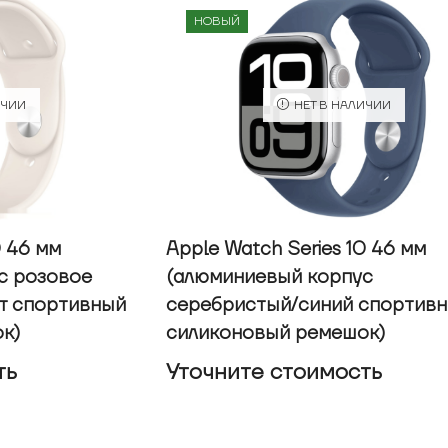
НОВЫЙ
ИЧИИ
НЕТ В НАЛИЧИИ
0 46 мм
Apple Watch Series 10 46 мм
с розовое
(алюминиевый корпус
ет спортивный
серебристый/синий спортив
к)
силиконовый ремешок)
ть
Уточнитe стоимость