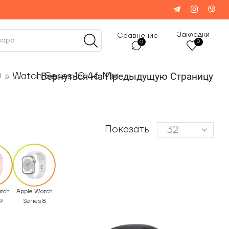
Закладки
Сравнение
0
0
0
»
Watch Series 10 46 Мм
Вернуться На Предыдущую Страницу
Показать
tch
Apple Watch
9
Series 8