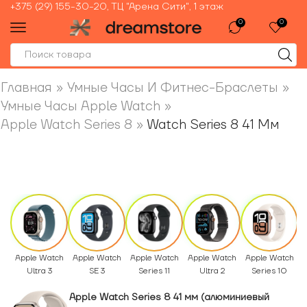
+375 (29) 155-30-20, ТЦ "Арена Сити", 1 этаж
0
0
Главная
»
Умные Часы И Фитнес-Браслеты
»
Умные Часы Apple Watch
»
Apple Watch Series 8
»
Watch Series 8 41 Мм
Apple Watch
Apple Watch
Apple Watch
Apple Watch
Apple Watch
A
Ultra 3
SE 3
Series 11
Ultra 2
Series 10
Apple Watch Series 8 41 мм (алюминиевый