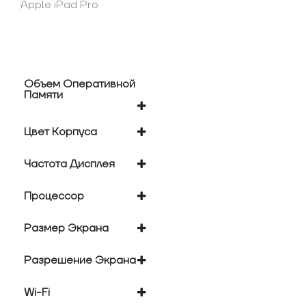
Apple iPad Pro
Объем Оперативной
Памяти
8 Гб
Цвет Корпуса
серебристый
Частота Дисплея
серый
120 Гц
Процессор
Apple M2
Размер Экрана
11 "
Разрешение Экрана
2388x1668
Wi-Fi