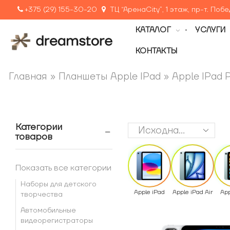
+375 (29) 155-30-20
ТЦ “АренаCity”, 1 этаж, пр-т. Поб
КАТАЛОГ
УСЛУГИ
КОНТАКТЫ
Главная
»
Планшеты Apple IPad
»
Apple IPad 
Категории
товаров
Показать все категории
Наборы для детского
Apple iPad
Apple iPad Air
App
творчества
Автомобильные
видеорегистраторы