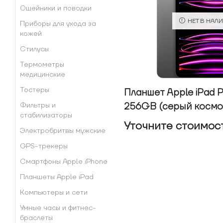
Ошейники и поводки
НЕТ В НАЛ
Приборы для ухода за
кожей
Стилусы
Термометры
медицинские
Тостеры
Планшет Apple iPad P
256GB (серый космо
Фильтры и
стабилизаторы
Уточнитe стоимос
Электробритвы мужские
GPS-трекеры
Смартфоны Apple iPhone
Планшеты Apple iPad
Компьютеры и сети
Умные часы и фитнес-
браслеты