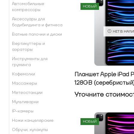
Автомобильные
НОВЫЙ
компрессоры
Аксессуары для
бодибилдинга и фитнеса
НЕТ В НАЛ
Ватные палочки и диски
Вертикуттеры и
аэраторы
Инструменты для
груминга
Планшет Apple iPad P
Кофемолки
128GB (серебристый
Массажеры
Метеостанции
Уточнитe стоимос
Мультиварки
IP-камеры
Ножи канцелярские
НОВЫЙ
Обручи, хулахупы