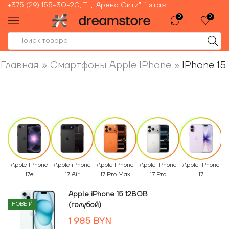
+375 (29) 155-30-20, ТЦ "Арена Сити", 1 этаж
0
0
Главная
»
Смартфоны Apple IPhone
»
IPhone 15
Apple IPhone
Apple iPhone
Apple IPhone
Apple IPhone
Apple IPhone
17e
17 Air
17 Pro Max
17 Pro
17
Apple iPhone 15 128GB
(голубой)
НОВЫЙ
1 985
BYN