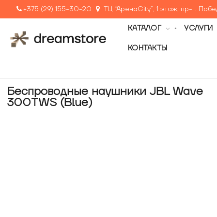
+375 (29) 155-30-20
ТЦ “АренаCity”, 1 этаж, пр-т. Поб
КАТАЛОГ
УСЛУГИ
КОНТАКТЫ
Беспроводные наушники JBL Wave
300TWS (Blue)