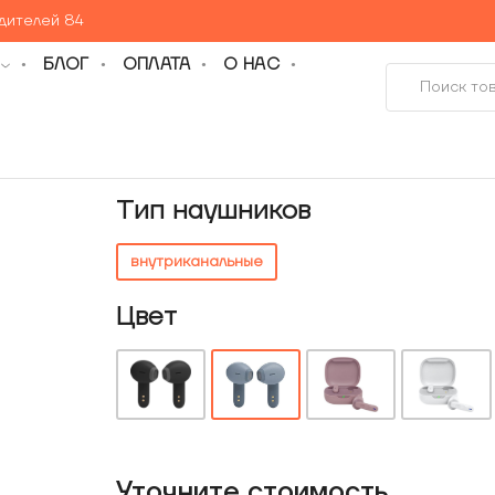
едителей 84
БЛОГ
ОПЛАТА
О НАС
Тип наушников
внутриканальные
Цвет
Уточнитe стоимость