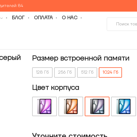
едителей 84
БЛОГ
ОПЛАТА
О НАС
(серый
Размер встроенной памяти
128 Гб
256 Гб
512 Гб
1024 Гб
Цвет корпуса
Уточнитe стоимость