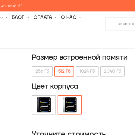
едителей 84
БЛОГ
ОПЛАТА
О НАС
Размер встроенной памяти
256 Гб
512 Гб
1024 Гб
2048 Гб
Цвет корпуса
Уточнитe стоимость