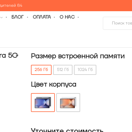
едителей 84
БЛОГ
ОПЛАТА
О НАС
ra 5G
Размер встроенной памяти
256 Гб
512 Гб
1024 Гб
Цвет корпуса
Уточнитe стоимость