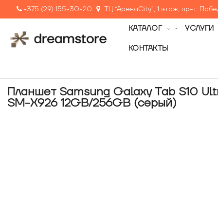
+375 (29) 155-30-20
ТЦ “АренаCity”, 1 этаж, пр-т. Поб
КАТАЛОГ
УСЛУГИ
КОНТАКТЫ
Планшет Samsung Galaxy Tab S10 Ult
SM-X926 12GB/256GB (серый)