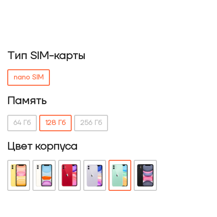
Тип SIM-карты
nano SIM
Память
64 Гб
128 Гб
256 Гб
Цвет корпуса