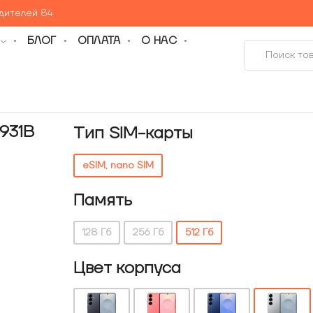
едителей 84
БЛОГ
ОПЛАТА
О НАС
931B
Тип SIM-карты
eSIM, nano SIM
Память
128 Гб
256 Гб
512 Гб
Цвет корпуса