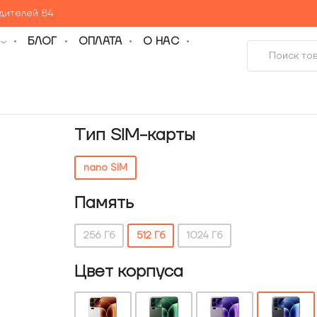
едителей 84
БЛОГ
ОПЛАТА
О НАС
Тип SIM-карты
nano SIM
Память
256 Гб
512 Гб
1024 Гб
Цвет корпуса