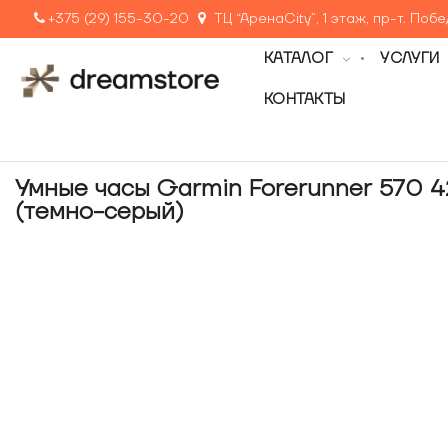
+375 (29) 155-30-20
ТЦ “АренаCity”, 1 этаж, пр-т. Поб
КАТАЛОГ
УСЛУГИ
КОНТАКТЫ
Умные часы Garmin Forerunner 570 4
(темно-серый)