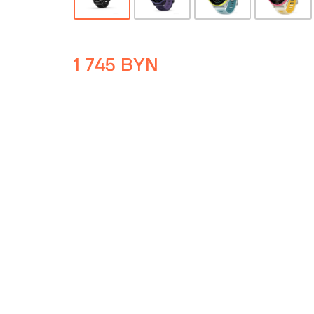
1 745
BYN