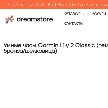
+375 (29) 155-30-20
ТЦ “АренаCity”, 1 этаж, пр-т. Поб
КАТАЛОГ
УСЛУГИ
КОНТАКТЫ
Умные часы Garmin Lily 2 Classic (те
бронза/шелковица)