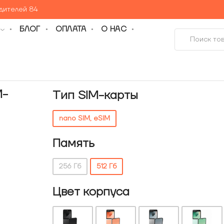
едителей 84
БЛОГ
ОПЛАТА
О НАС
M-
Тип SIM-карты
nano SIM, eSIM
Память
256 Гб
512 Гб
Цвет корпуса