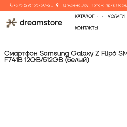
+375 (29) 155-30-20
ТЦ “АренаCity”, 1 этаж, пр-т. Поб
КАТАЛОГ
УСЛУГИ
КОНТАКТЫ
Смартфон Samsung Galaxy Z Flip6 S
F741B 12GB/512GB (белый)